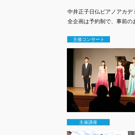
​中井正子日仏ピアノアカ
​​全企画は予約制で、事前
主催コンサート
主催講座