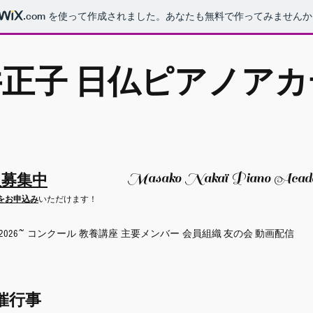
.com
を使って作成されました。あなたも無料で作ってみませんか
井正子 日仏ピアノア
Masako Nakaï Piano Acadé
員募集中
をお申込み
いただけます！
026~
コンクール
教養講座
主要メンバー
会員組織
友の会
動画配信
催行事