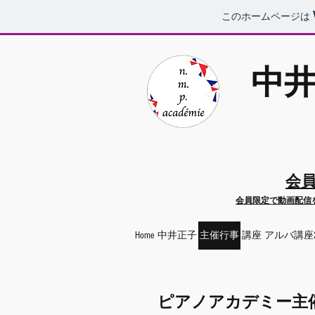
このホームページは
​中
​会
会員限定で動画配信
Home
中井正子
主催行事
講座
アルバ講座2
​ピアノアカデミー主