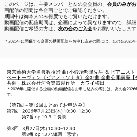
このページは、主要メンバーと友の会会員の、
会員のみがお
画配信の期間は各企画ごとでご確認ください。
期間中は御本人のみ何度でもご覧いただけます。
​動画配信の配信期間は、企画によって異なりますので、詳
動画配信ご希望の方は、
友の会のご入会
をお願いいたします
＊2025年に開催する企画の動画配信をお申し込みの際には、友の会202
東京藝術大学名誉教授(作曲) 小鍛冶邦隆先生 ＆ ピアニス
ベートーヴェン《ピアノ・ソナタ》全32曲 全曲公開講座【
共催：株式会社河合楽器製作所 カワイ梅田
＊2026年に開催する企画の動画配信をお申し込みの際には、友の会202
す。
【第7回～第12回まとめてお申込み】
第7回 2026年7月23日(木) 10:30~12:30
第7番 op.10-3 ニ長調
第8回 8月27日(木) 10:30~12:30
第8番 op.13 ハ短調「悲愴」